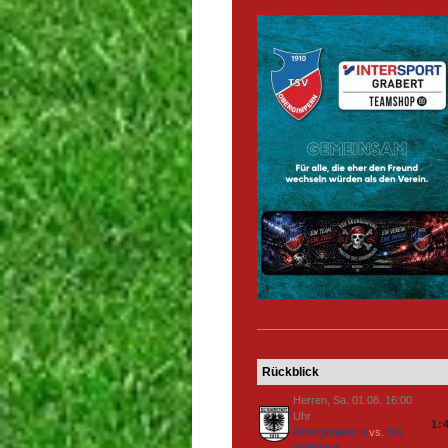
Rückblick
Herren, Sa. 01.08. 16:00
Uhr
1:
Obergimpern II
vs.
SG
Waibstadt