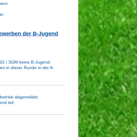
pern
er
bewerben der B-Jugend
JSG / SGM keine B-Jugend-
n in dieser Runde in der A-
betrieb abgemeldet.
nd teil.