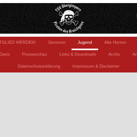
TGLIED WERDEN!
Senioren
Jugend
Alte Herren
Darts
Presseschau
Links & Downloads
Archiv
An
Datenschutzerklärung
Impressum & Disclaimer