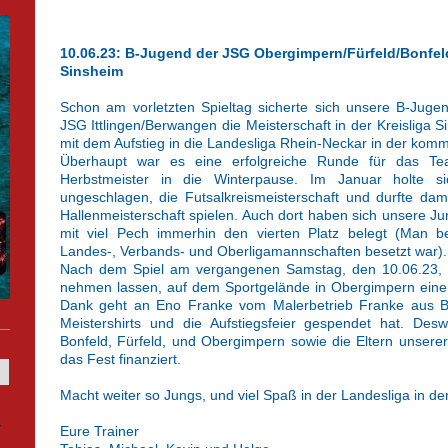
10.06.23: B-Jugend der JSG Obergimpern/Fürfeld/Bonfeld
Sinsheim
Schon am vorletzten Spieltag sicherte sich unsere B-Juge
JSG Ittlingen/Berwangen die Meisterschaft in der Kreisliga
mit dem Aufstieg in die Landesliga Rhein-Neckar in der kom
Überhaupt war es eine erfolgreiche Runde für das Te
Herbstmeister in die Winterpause. Im Januar holte s
ungeschlagen, die Futsalkreismeisterschaft und durfte da
Hallenmeisterschaft spielen. Auch dort haben sich unsere J
mit viel Pech immerhin den vierten Platz belegt (Man b
Landes-, Verbands- und Oberligamannschaften besetzt war).
Nach dem Spiel am vergangenen Samstag, den 10.06.23, ha
nehmen lassen, auf dem Sportgelände in Obergimpern eine M
Dank geht an Eno Franke vom Malerbetrieb Franke aus Bon
Meistershirts und die Aufstiegsfeier gespendet hat. Des
Bonfeld, Fürfeld, und Obergimpern sowie die Eltern unserer
das Fest finanziert.
Macht weiter so Jungs, und viel Spaß in der Landesliga in de
4
Eure Trainer