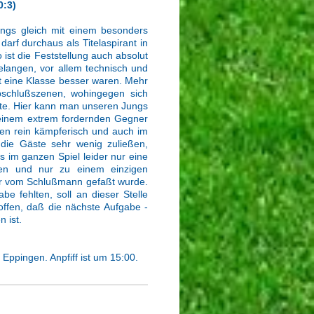
0:3)
ungs gleich mit einem besonders
rf durchaus als Titelaspirant in
ist die Feststellung auch absolut
Belangen, vor allem technisch und
cht eine Klasse besser waren. Mehr
bschlußszenen, wohingegen sich
te. Hier kann man unseren Jungs
einem extrem fordernden Gegner
rten rein kämpferisch und auch im
die Gäste sehr wenig zuließen,
 im ganzen Spiel leider nur eine
ten und nur zu einem einzigen
er vom Schlußmann gefaßt wurde.
be fehlten, soll an dieser Stelle
hoffen, daß die nächste Aufgabe -
 ist.
ppingen. Anpfiff ist um 15:00.