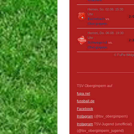
Herren, So. 02.08. 15:30
Uhr
2:
Eschelbach
vs.
Obergimpern
Herren, Do. 06.08. 19:30
Uhr
2:
Schwaigern II
vs.
Obergimpern
© FuPa-Widg
TSV Obergimpern auf
fupa.net
fussball.de
Facebook
Instagram
(@tsv_obergimpern)
Instagram
TSV-Jugend (unofficial)
(@tsv_obergimpern_jugend)