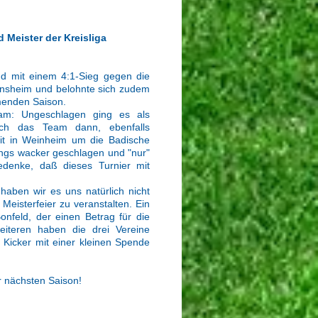
 Meister der Kreisliga
nd mit einem 4:1-Sieg gegen die
 Sinsheim und belohnte sich zudem
menden Saison.
am: Ungeschlagen ging es als
ich das Team dann, ebenfalls
mit in Weinheim um die Badische
ungs wacker geschlagen und "nur"
edenke, daß dieses Turnier mit
ben wir es uns natürlich nicht
eisterfeier zu veranstalten. Ein
feld, der einen Betrag für die
weiteren haben die drei Vereine
 Kicker mit einer kleinen Spende
r nächsten Saison!