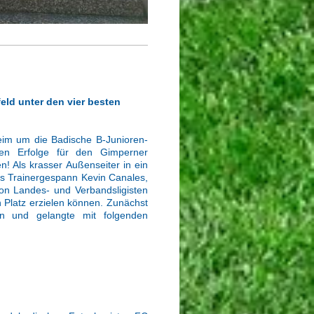
ld unter den vier besten
im um die Badische B-Junioren-
ten Erfolge für den Gimperner
n! Als krasser Außenseiter in ein
as Trainergespann Kevin Canales,
on Landes- und Verbandsligisten
n Platz erzielen können. Zunächst
 und gelangte mit folgenden