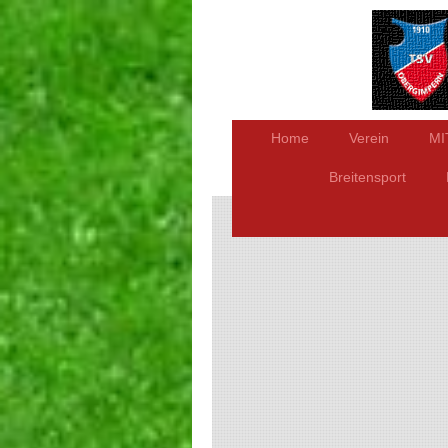
Home
Verein
MI
Breitensport