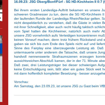
16.09.23: JSG Oberg/Bonf/Fürf - SG HD-Kirchheim II 0:7 (
Bei ihrem ersten Landesliga-Auftritt bekamen es unsere J
schweren Gradmesser zu tun, denn die SG HD-Kirchheim II da
der laufenden Runde der Landesliga Rhein/Neckar gelten. So 
nicht despektierlich zu verstehen, daß die Gäste in vielen 
mit ihrer Schnelligkeit, aber auch recht häufig taktisch schli
vom Spiel hatten die Kirchheimer, natürlich auch mehr A
unsere JSG vornehmlich aufs Verteidigen konzentrieren muß
keinen Vorwurf machen, denn trotz frühem Rückstand und 
gaben sie sich bis zum Ende des Spiels nicht auf und liefe
Sinne des Fairplay eine überzeugende Leistung ab. Daß 
untermauerte unter anderem die Tatsache, daß unsere Jungs
handvoll nennenswerte Strafraumszenen erzeugen konn
aussichtsreichen Abschluß kamen, der in der 71. Minute ab
Daß zwei, drei Leistungsträger bei dieser schwierigen Aufga
keine Entschuldigung sein, läßt aber ein gutes Stück weit 
mit dann hoffentlich kompletter Besetzung - besser anzugehen
Vorschau:
Am Samstag, den 23.09.23, ist unsere JSG zu Gast beim VfB E