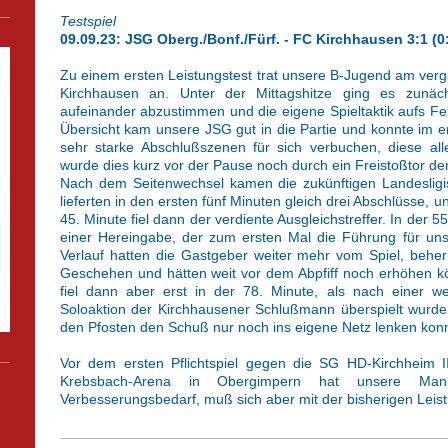
Testspiel
09.09.23: JSG Oberg./Bonf./Fürf. - FC Kirchhausen 3:1 (0
Zu einem ersten Leistungstest trat unsere B-Jugend am v
Kirchhausen an. Unter der Mittagshitze ging es zunäch
aufeinander abzustimmen und die eigene Spieltaktik aufs Fe
Übersicht kam unsere JSG gut in die Partie und konnte im 
sehr starke Abschlußszenen für sich verbuchen, diese alle
wurde dies kurz vor der Pause noch durch ein Freistoßtor de
Nach dem Seitenwechsel kamen die zukünftigen Landesligist
lieferten in den ersten fünf Minuten gleich drei Abschlüsse, 
45. Minute fiel dann der verdiente Ausgleichstreffer. In der 5
einer Hereingabe, der zum ersten Mal die Führung für un
Verlauf hatten die Gastgeber weiter mehr vom Spiel, beher
Geschehen und hätten weit vor dem Abpfiff noch erhöhen kö
fiel dann aber erst in der 78. Minute, als nach einer we
Soloaktion der Kirchhausener Schlußmann überspielt wurde
den Pfosten den Schuß nur noch ins eigene Netz lenken konn
Vor dem ersten Pflichtspiel gegen die SG HD-Kirchheim 
Krebsbach-Arena in Obergimpern hat unsere Ma
Verbesserungsbedarf, muß sich aber mit der bisherigen Leist