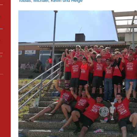
Tobias, Michael, Kevin und Helge
0
2
et