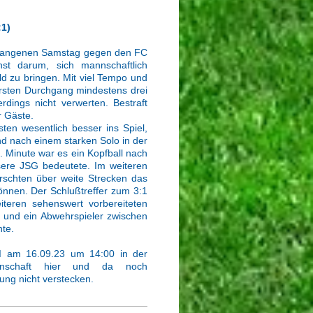
:1)
ergangenen Samstag gegen den FC
st darum, sich mannschaftlich
ld zu bringen. Mit viel Tempo und
ersten Durchgang mindestens drei
rdings nicht verwerten. Bestraft
r Gäste.
en wesentlich besser ins Spiel,
und nach einem starken Solo in der
5. Minute war es ein Kopfball nach
sere JSG bedeutete. Im weiteren
rschten über weite Strecken das
nnen. Der Schlußtreffer zum 3:1
iteren sehenswert vorbereiteten
 und ein Abwehrspieler zwischen
te.
II am 16.09.23 um 14:00 in der
nnschaft hier und da noch
ung nicht verstecken.