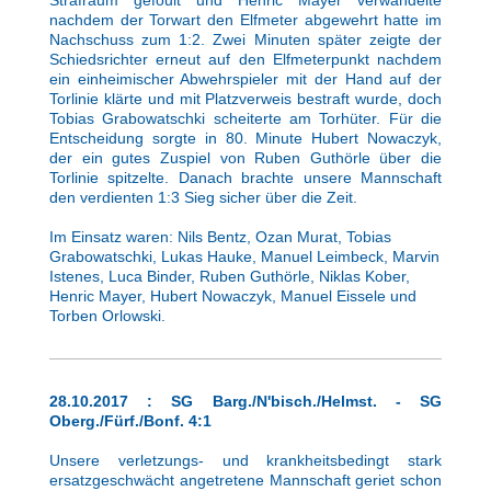
Strafraum gefoult und Henric Mayer verwandelte
nachdem der Torwart den Elfmeter abgewehrt hatte im
Nachschuss zum 1:2. Zwei Minuten später zeigte der
Schiedsrichter erneut auf den Elfmeterpunkt nachdem
ein einheimischer Abwehrspieler mit der Hand auf der
Torlinie klärte und mit Platzverweis bestraft wurde, doch
Tobias Grabowatschki scheiterte am Torhüter. Für die
Entscheidung sorgte in 80. Minute Hubert Nowaczyk,
der ein gutes Zuspiel von Ruben Guthörle über die
Torlinie spitzelte. Danach brachte unsere Mannschaft
den verdienten 1:3 Sieg sicher über die Zeit.
Im Einsatz waren: Nils Bentz, Ozan Murat, Tobias
Grabowatschki, Lukas Hauke, Manuel Leimbeck, Marvin
Istenes, Luca Binder, Ruben Guthörle, Niklas Kober,
Henric Mayer, Hubert Nowaczyk, Manuel Eissele und
Torben Orlowski.
28.10.2017 : SG Barg./N'bisch./Helmst. - SG
Oberg./Fürf./Bonf. 4:1
Unsere verletzungs- und krankheitsbedingt stark
ersatzgeschwächt angetretene Mannschaft geriet schon